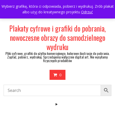
Skip
697063361
walulik@gmail.com
Wybierz grafikę, która ci odpowiada, pobierz i wydrukuj. Zrób plakat
to
albo użyj do kreatywnego projektu
Odrzuć
My Account
content
Plakaty cyfrowe i grafiki do pobrania,
nowoczesne obrazy do samodzielnego
wydruku
Pliki cyfrowe, grafiki do użytku komercyjnego, kolorowe ilustracje do pobrania.
Zapłać, pobierz, wydrukuj. Sprzedajemy wyłącznie digital art. Nie wysyłamy
fizycznych produktów
0