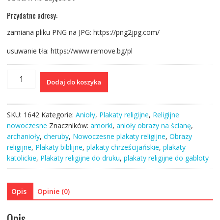
Przydatne adresy:
zamiana pliku PNG na JPG: https://png2jpg.com/
usuwanie tła: https://www.remove.bg/pl
ilość
Dodaj do koszyka
Plakat
I
religijny
SKU:
1642
Kategorie:
Anioły
,
Plakaty religijne
,
Religijne
dla
nowoczesne
Znaczników:
amorki
,
anioły obrazy na ścianę
,
parafii
archanioły
,
cheruby
,
Nowoczesne plakaty religijne
,
Obrazy
dla
religijne
,
Plakaty biblijne
,
plakaty chrześcijańskie
,
plakaty
księdza
katolickie
,
Plakaty religijne do druku
,
plakaty religijne do gabloty
-
Zwiastowanie
-
Opis
Opinie (0)
grafika
obraz
Opis
PNG