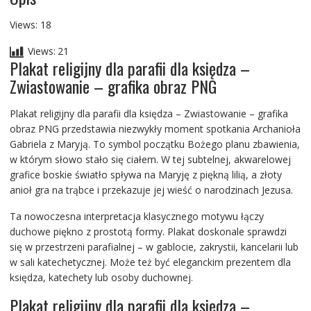
Views: 18
Views:
21
Plakat religijny dla parafii dla księdza –
Zwiastowanie – grafika obraz PNG
Plakat religijny dla parafii dla księdza – Zwiastowanie – grafika
obraz PNG przedstawia niezwykły moment spotkania Archanioła
Gabriela z Maryją. To symbol początku Bożego planu zbawienia,
w którym słowo stało się ciałem. W tej subtelnej, akwarelowej
grafice boskie światło spływa na Maryję z piękną lilią, a złoty
anioł gra na trąbce i przekazuje jej wieść o narodzinach Jezusa.
Ta nowoczesna interpretacja klasycznego motywu łączy
duchowe piękno z prostotą formy. Plakat doskonale sprawdzi
się w przestrzeni parafialnej – w gablocie, zakrystii, kancelarii lub
w sali katechetycznej. Może też być eleganckim prezentem dla
księdza, katechety lub osoby duchownej.
Plakat religijny dla parafii dla księdza –