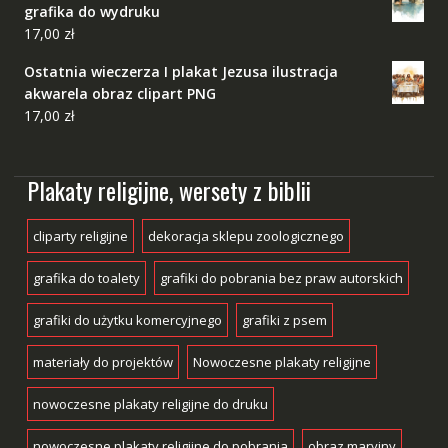
grafika do wydruku
17,00
zł
Ostatnia wieczerza I plakat Jezusa ilustracja
akwarela obraz clipart PNG
17,00
zł
Plakaty religijne, wersety z biblii
cliparty religijne
dekoracja sklepu zoologicznego
grafika do toalety
grafiki do pobrania bez praw autorskich
grafiki do użytku komercyjnego
grafiki z psem
materiały do projektów
Nowoczesne plakaty religijne
nowoczesne plakaty religijne do druku
nowoczesne plakaty religijne do pobrania
obraz maryjny