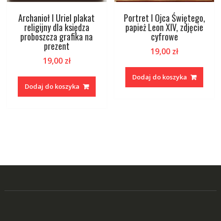
Archanioł I Uriel plakat
Portret I Ojca Świętego,
religijny dla księdza
papież Leon XIV, zdjęcie
proboszcza grafika na
cyfrowe
prezent
19,00
zł
19,00
zł
Dodaj do koszyka
Dodaj do koszyka