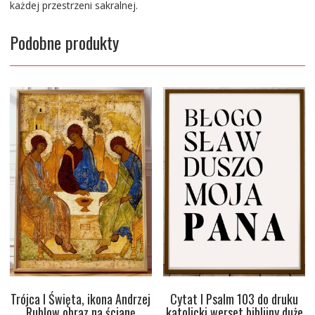
każdej przestrzeni sakralnej.
Podobne produkty
Trójca I Święta, ikona Andrzej
Cytat I Psalm 103 do druku
Rublow obraz na ścianę
katolicki werset biblijny duże