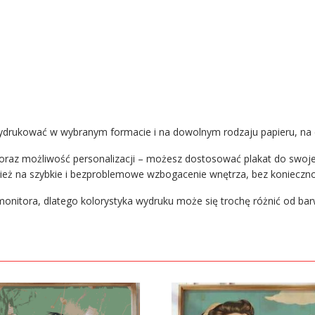
wydrukować w wybranym formacie i na dowolnym rodzaju papieru, na d
oraz możliwość personalizacji – możesz dostosować plakat do swojego
ież na szybkie i bezproblemowe wzbogacenie wnętrza, bez konieczno
onitora, dlatego kolorystyka wydruku może się trochę różnić od bar