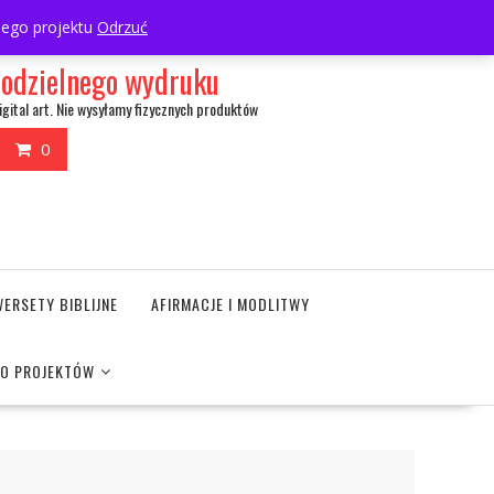
My Account
wnego projektu
Odrzuć
amodzielnego wydruku
igital art. Nie wysyłamy fizycznych produktów
0
WERSETY BIBLIJNE
AFIRMACJE I MODLITWY
DO PROJEKTÓW