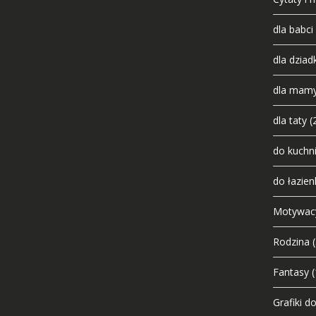
dla babci
dla dziad
dla mam
dla taty
(
do kuchn
do łazien
Motywac
Rodzina
Fantasy
(
Grafiki d