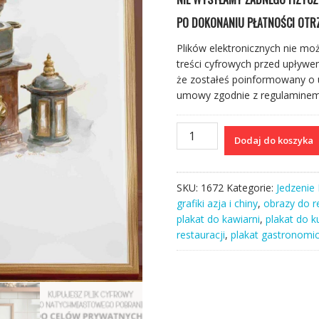
PO DOKONANIU PŁATNOŚCI OTRZ
Plików elektronicznych nie mo
treści cyfrowych przed upływ
że zostałeś poinformowany o u
umowy zgodnie z regulaminem s
ilość
Dodaj do koszyka
Plakat
I
do
SKU:
1672
Kategorie:
Jedzenie I
restauracji.
grafiki azja i chiny
,
obrazy do r
Chiński
plakat do kawiarni
,
plakat do k
kucharz
restauracji
,
plakat gastronomi
grafika
do
wydruku