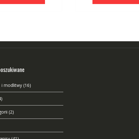
poszukiwane
 i modlitwy
(16)
4)
orii
(2)
napisy
(41)