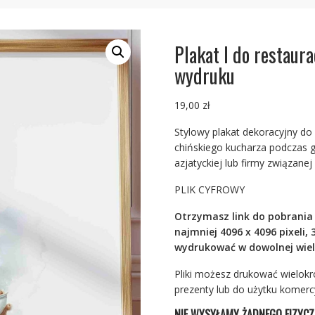
Plakat I do restaura
wydruku
19,00
zł
Stylowy plakat dekoracyjny do 
chińskiego kucharza podczas g
azjatyckiej lub firmy związane
PLIK CYFROWY
Otrzymasz link do pobrania 
najmniej 4096 x 4096 pixeli,
wydrukować w dowolnej wielko
Pliki możesz drukować wielokr
prezenty lub do użytku komerc
NIE WYSYŁAMY ŻADNEGO FIZYC