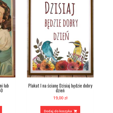
ni lub
Plakat I na ścianę Dzisiaj będzie dobry
50
dzień
19,00
zł
Dodaj do koszyka