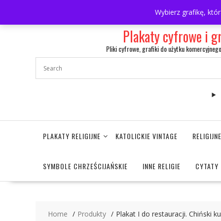
Skip
697063361
walulik@gmail.com
Wybierz grafikę, któ
to
content
Plakaty cyfrowe i g
Pliki cyfrowe, grafiki do użytku komercyjneg
PLAKATY RELIGIJNE
KATOLICKIE VINTAGE
RELIGIJ
SYMBOLE CHRZEŚCIJAŃSKIE
INNE RELIGIE
CYTATY 
Home
Produkty
Plakat I do restauracji. Chiński 