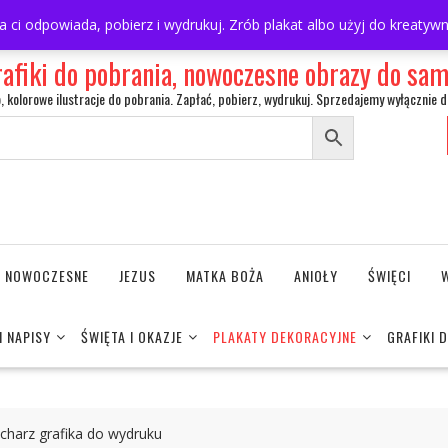
ra ci odpowiada, pobierz i wydrukuj. Zrób plakat albo użyj do kreaty
rafiki do pobrania, nowoczesne obrazy do s
o, kolorowe ilustracje do pobrania. Zapłać, pobierz, wydrukuj. Sprzedajemy wyłącznie d
NE NOWOCZESNE
JEZUS
MATKA BOŻA
ANIOŁY
ŚWIĘCI
I NAPISY
ŚWIĘTA I OKAZJE
PLAKATY DEKORACYJNE
GRAFIKI 
kucharz grafika do wydruku