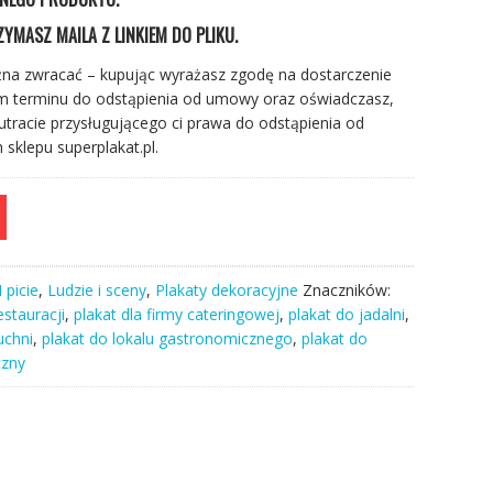
YMASZ MAILA Z LINKIEM DO PLIKU.
żna zwracać – kupując wyrażasz zgodę na dostarczenie
em terminu do odstąpienia od umowy oraz oświadczasz,
tracie przysługującego ci prawa do odstąpienia od
klepu superplakat.pl.
 picie
,
Ludzie i sceny
,
Plakaty dekoracyjne
Znaczników:
estauracji
,
plakat dla firmy cateringowej
,
plakat do jadalni
,
uchni
,
plakat do lokalu gastronomicznego
,
plakat do
czny