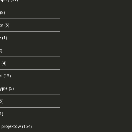
(8)
ka
(5)
y
(1)
2)
i
(4)
ki
(15)
yjne
(5)
(5)
1)
o projektów
(154)