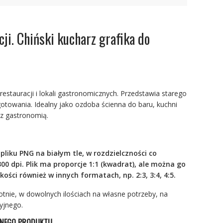
cji. Chiński kucharz grafika do
restauracji i lokali gastronomicznych. Przedstawia starego
otowania. Idealny jako ozdoba ścienna do baru, kuchni
j z gastronomią.
pliku PNG na białym tle, w rozdzielczności co
 300 dpi. Plik ma proporcje 1:1 (kwadrat), ale można go
ści również w innych formatach, np. 2:3, 3:4, 4:5.
otnie, w dowolnych ilościach na własne potrzeby, na
yjnego.
ZNEGO PRODUKTU.