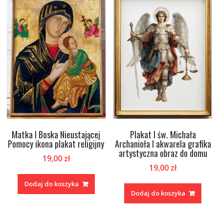
Matka I Boska Nieustającej
Plakat I św. Michała
Pomocy ikona plakat religijny
Archanioła I akwarela grafika
artystyczna obraz do domu
19,00
zł
19,00
zł
Dodaj do koszyka
Dodaj do koszyka