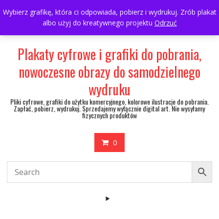
Skip
697063361
walulik@gmail.com
Wybierz grafikę, która ci odpowiada, pobierz i wydrukuj. Zrób plakat
to
albo użyj do kreatywnego projektu
Odrzuć
My Account
content
Plakaty cyfrowe i grafiki do pobrania,
nowoczesne obrazy do samodzielnego
wydruku
Pliki cyfrowe, grafiki do użytku komercyjnego, kolorowe ilustracje do pobrania.
Zapłać, pobierz, wydrukuj. Sprzedajemy wyłącznie digital art. Nie wysyłamy
fizycznych produktów
0