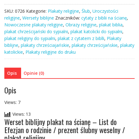
biblijny
SKU:
0726
Kategorie:
Plakaty religijne
,
Ślub
,
Uroczystości
plakat
religijne
,
Wersety biblijne
Znaczników:
cytaty z biblii na ścianę
,
na
Nowoczesne plakaty religijne
,
Obrazy religijne
,
plakat biblia
,
ścianę
plakat chrześcijański do sypialni
,
plakat katolicki do sypialni
,
/
plakat religijny do sypialni
,
plakat z cytatem z biblli
,
Plakaty
List
biblijne
,
plakaty chrześciajańskie
,
plakaty chrześcijańskie
,
plakaty
do
katolickie
,
Plakaty religijne do druku
Efezjan
o
rodzinie
Opis
Opinie (0)
/
prezent
Opis
ślubny
weselny
/
Views: 7
plakat
Views:
13
religijny
Werset biblijny plakat na ścianę – List do
Efezjan o rodzinie / prezent ślubny weselny /
plakat religijny