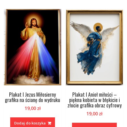
Plakat I Jezus Miłosierny
Plakat I Anioł miłości –
grafika na ścianę do wydruku
piękna kobieta w błękicie i
złocie grafika obraz cyfrowy
19,00
zł
19,00
zł
Dodaj do koszyka