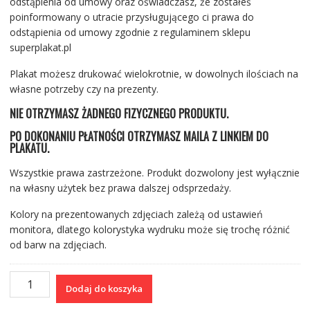
odstąpienia od umowy oraz oświadczasz, że zostałeś
poinformowany o utracie przysługującego ci prawa do
odstąpienia od umowy zgodnie z regulaminem sklepu
superplakat.pl
Plakat możesz drukować wielokrotnie, w dowolnych ilościach na
własne potrzeby czy na prezenty.
NIE OTRZYMASZ ŻADNEGO FIZYCZNEGO PRODUKTU.
PO DOKONANIU PŁATNOŚCI OTRZYMASZ MAILA Z LINKIEM DO
PLAKATU.
Wszystkie prawa zastrzeżone. Produkt dozwolony jest wyłącznie
na własny użytek bez prawa dalszej odsprzedaży.
Kolory na prezentowanych zdjęciach zależą od ustawień
monitora, dlatego kolorystyka wydruku może się trochę różnić
od barw na zdjęciach.
ilość
Dodaj do koszyka
Werset
I