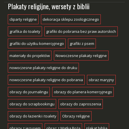
Plakaty religijne, wersety z biblii
cliparty religijne
dekoracja sklepu zoologicznego
grafika do toalety
grafiki do pobrania bez praw autorskich
grafiki do użytku komercyjnego
grafiki z psem
materiały do projektów
Nowoczesne plakaty religijne
nowoczesne plakaty religijne do druku
nowoczesne plakaty religijne do pobrania
obraz maryjny
obrazy do journalingu
obrazy do planera komercyjnego
obrazy do scrapbookingu
obrazy do zaproszenia
obrazy do łazienki i toalety
Obrazy religijne
obrazy z jezusem
obraz z Matką Bożą
plakat biblia