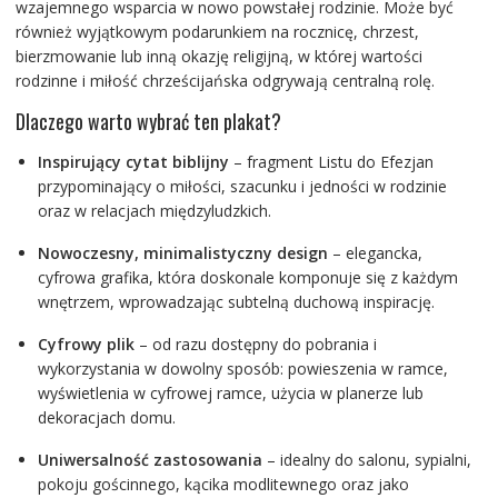
wzajemnego wsparcia w nowo powstałej rodzinie. Może być
również wyjątkowym podarunkiem na rocznicę, chrzest,
bierzmowanie lub inną okazję religijną, w której wartości
rodzinne i miłość chrześcijańska odgrywają centralną rolę.
Dlaczego warto wybrać ten plakat?
Inspirujący cytat biblijny
– fragment Listu do Efezjan
przypominający o miłości, szacunku i jedności w rodzinie
oraz w relacjach międzyludzkich.
Nowoczesny, minimalistyczny design
– elegancka,
cyfrowa grafika, która doskonale komponuje się z każdym
wnętrzem, wprowadzając subtelną duchową inspirację.
Cyfrowy plik
– od razu dostępny do pobrania i
wykorzystania w dowolny sposób: powieszenia w ramce,
wyświetlenia w cyfrowej ramce, użycia w planerze lub
dekoracjach domu.
Uniwersalność zastosowania
– idealny do salonu, sypialni,
pokoju gościnnego, kącika modlitewnego oraz jako