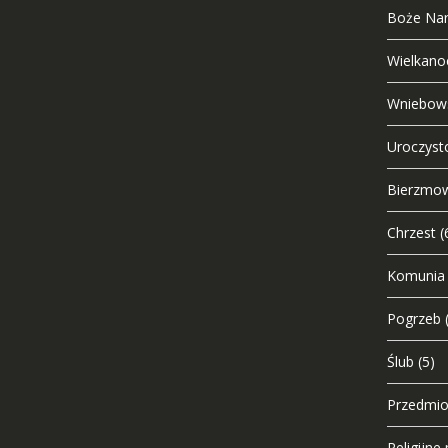
Boże Nar
Wielkano
Wniebows
Uroczysto
Bierzmo
Chrzest
(
Komunia
Pogrzeb
Ślub
(5)
Przedmio
Religijn