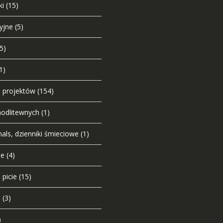
ki
(15)
yjne
(5)
(5)
1)
o projektów
(154)
modlitewnych
(1)
nals, dzienniki śmieciowe
(1)
ie
(4)
 picie
(15)
u
(3)
)