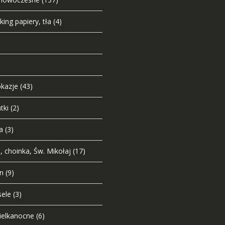
ing papiery, tła
(4)
okazje
(43)
tki
(2)
a
(3)
 choinka, Św. Mikołaj
(17)
n
(9)
sele
(3)
ielkanocne
(6)