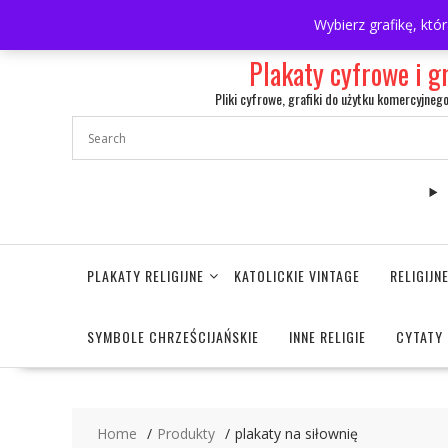
Skip
697063361
walulik@gmail.com
Wybierz grafikę, któ
to
content
Plakaty cyfrowe i g
Pliki cyfrowe, grafiki do użytku komercyjneg
PLAKATY RELIGIJNE
KATOLICKIE VINTAGE
RELIGIJ
SYMBOLE CHRZEŚCIJAŃSKIE
INNE RELIGIE
CYTATY 
Home
Produkty
plakaty na siłownię