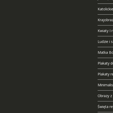
Katolicki
Krajobra
Kwiaty I r
Ludzie i 
Matka B
Plakaty 
Plakaty re
Minimali
Obrazy z
Święta rel