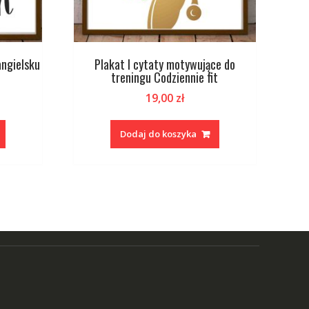
angielsku
Plakat I cytaty motywujące do
treningu Codziennie fit
19,00
zł
Dodaj do koszyka