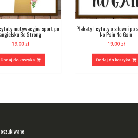
 cytaty motywacyjne sport po
Plakaty I cytaty o siłowni po 
angielsku Be Strong
No Pain No Gain
19,00
zł
19,00
zł
Dodaj do koszyka
Dodaj do koszyka
poszukiwane