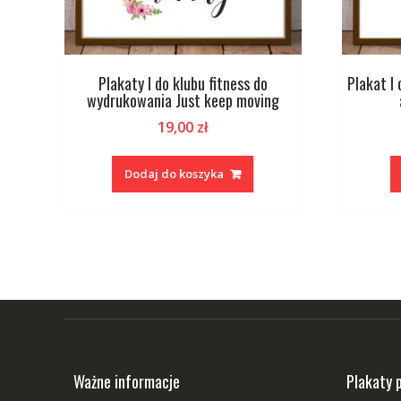
Plakaty I do klubu fitness do
Plakat I
wydrukowania Just keep moving
19,00
zł
Dodaj do koszyka
Ważne informacje
Plakaty 