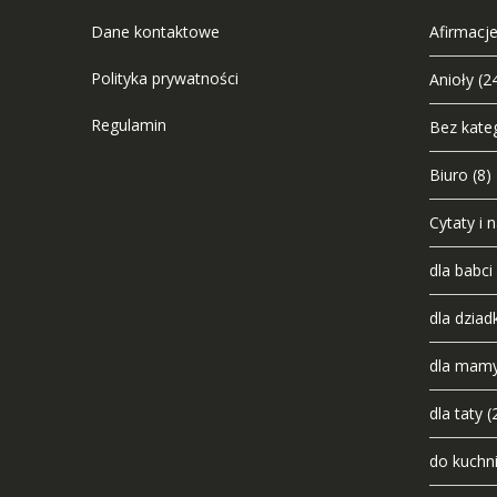
Dane kontaktowe
Afirmacje
Polityka prywatności
Anioły
(2
Regulamin
Bez kateg
Biuro
(8)
Cytaty i 
dla babci
dla dziad
dla mam
dla taty
(
do kuchn