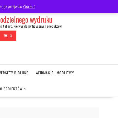
My Account
wnego projektu
Odrzuć
amodzielnego wydruku
igital art. Nie wysyłamy fizycznych produktów
0
WERSETY BIBLIJNE
AFIRMACJE I MODLITWY
DO PROJEKTÓW