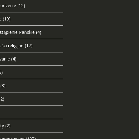
odzenie
(12)
c
(19)
tąpienie Pańskie
(4)
ści religijne
(17)
wanie
(4)
6)
(3)
(2)
ty
(2)
e nowoczesne
(137)