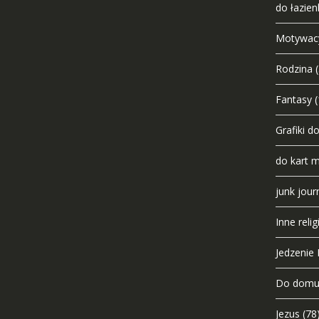
do łazien
Motywac
Rodzina
Fantasy
(
Grafiki d
do kart 
junk jour
Inne relig
Jedzenie I
Do dom
Jezus
(78