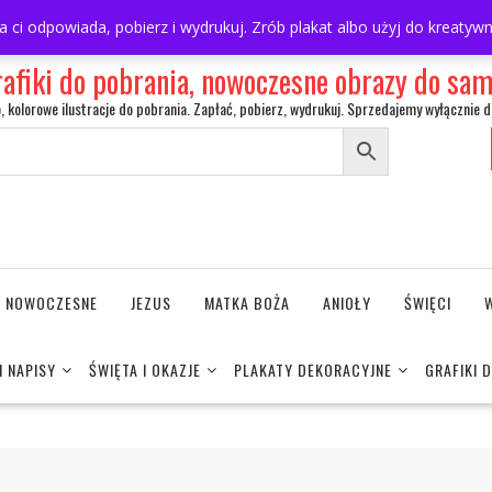
ra ci odpowiada, pobierz i wydrukuj. Zrób plakat albo użyj do kreaty
rafiki do pobrania, nowoczesne obrazy do s
o, kolorowe ilustracje do pobrania. Zapłać, pobierz, wydrukuj. Sprzedajemy wyłącznie d
NE NOWOCZESNE
JEZUS
MATKA BOŻA
ANIOŁY
ŚWIĘCI
I NAPISY
ŚWIĘTA I OKAZJE
PLAKATY DEKORACYJNE
GRAFIKI 