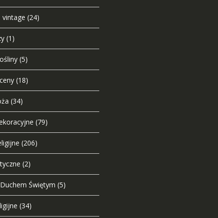
e vintage
(24)
zy
(1)
ośliny
(5)
sceny
(18)
oża
(34)
dekoracyjne
(79)
ligijne
(206)
styczne
(2)
 Duchem Świętym
(5)
igijne
(34)