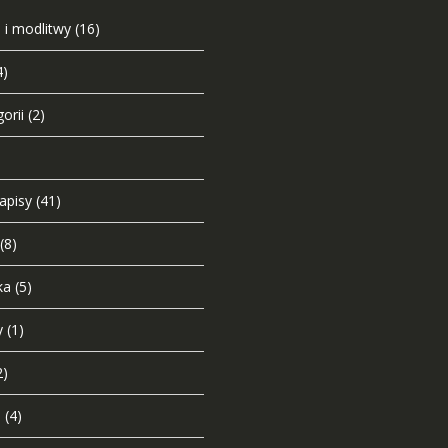
 i modlitwy
(16)
4)
orii
(2)
napisy
(41)
(8)
ka
(5)
y
(1)
2)
i
(4)