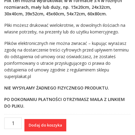
Plik ten można wydrukować w w formacie 3:4 w różnych
rozmiarach, mały lub duży, np. 15x20cm, 24x32cm,
30x40cm, 39x52cm, 45x60cm, 54x72cm, 60x80cm.
Pliki możesz drukować wielokrotnie, w dowolnych ilościach na
własne potrzeby, na prezenty lub do użytku komercyjnego.
Plików elektronicznych nie można zwracać – kupując wyrażasz
zgodę na dostarczenie treści cyfrowych przed upływem terminu
do odstąpienia od umowy oraz oświadczasz, że zostałeś
poinformowany o utracie przysługującego ci prawa do
odstąpienia od umowy zgodnie z regulaminem sklepu
superplakat.pl
NIE WYSYŁAMY ŻADNEGO FIZYCZNEGO PRODUKTU.
PO DOKONANIU PŁATNOŚCI OTRZYMASZ MAILA Z LINKIEM
DO PLIKU.
ilość
Dodaj do koszyka
Plakat
I