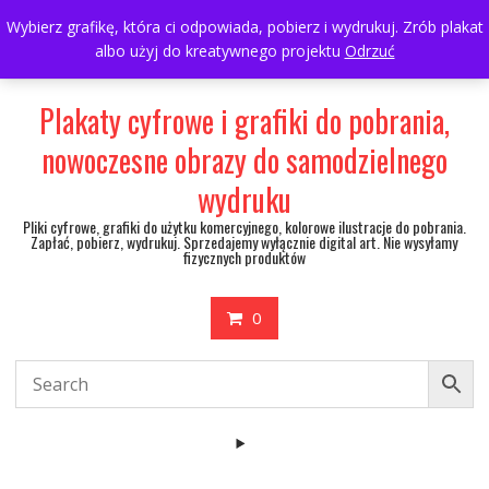
Skip
697063361
walulik@gmail.com
Wybierz grafikę, która ci odpowiada, pobierz i wydrukuj. Zrób plakat
to
albo użyj do kreatywnego projektu
Odrzuć
My Account
content
Plakaty cyfrowe i grafiki do pobrania,
nowoczesne obrazy do samodzielnego
wydruku
Pliki cyfrowe, grafiki do użytku komercyjnego, kolorowe ilustracje do pobrania.
Zapłać, pobierz, wydrukuj. Sprzedajemy wyłącznie digital art. Nie wysyłamy
fizycznych produktów
0