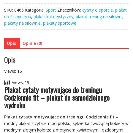
cytaty
SKU:
0465
Kategoria:
Sport
Znaczników:
cytaty o sporcie
,
plakat
motywujące
do ściągnięcia
,
plakat kulturystyczny
,
plakat trening na siłowni
,
do
plakaty na siłownię
,
plakaty sportowe
treningu
Codziennie
fit
Opis
Opinie (0)
Opis
Views: 16
Views:
19
Plakat cytaty motywujące do treningu
Codziennie fit – plakat do samodzielnego
wydruku
Plakat cytaty motywujące do treningu Codziennie fit
–
modny plakat z cytatem po polsku, sylwetka ćwiczącej kobiety w
modnym złotym kolorze z motywem kwiatowym i ozdobnymi