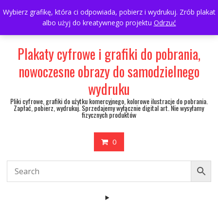
Skip
697063361
walulik@gmail.com
Wybierz grafikę, która ci odpowiada, pobierz i wydrukuj. Zrób plakat
to
albo użyj do kreatywnego projektu
Odrzuć
My Account
content
Plakaty cyfrowe i grafiki do pobrania,
nowoczesne obrazy do samodzielnego
wydruku
Pliki cyfrowe, grafiki do użytku komercyjnego, kolorowe ilustracje do pobrania.
Zapłać, pobierz, wydrukuj. Sprzedajemy wyłącznie digital art. Nie wysyłamy
fizycznych produktów
0