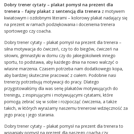
Dobry trener cytaty – plakat pomysł na prezent dla
trenera
–
fajny
plakat z sentencją dla trenera
z motywem
kwiatowym i ozdobnymi literami – kolorowy plakat nadający się
na prezent w ramach podziękowania i docenienia trenera
sportowego czy coacha.
Dobry trener cytaty – plakat pomysł na prezent dla trenera –
silna motywacja do ćwiczeń, czy to do biegów, ćwiczeń na
siłowni, gimnastyki w domu czy do jakiegokolwiek innego
sportu, to podstawa, aby każdego dnia na nowo walczyć o
własne marzenia. Czasem potrzeba nam dodatkowego kopa,
aby bardziej skutecznie pracować z ciałem. Podobnie nasi
trenerzy potrzebują motywacji do pracy. Dlatego
przygotowaliśmy dla was serię plakatów motywujących do
treningu, z inspirującymi i motywującymi cytatami, które
pomogą zebrać się w sobie i rozpocząć ćwiczenia, a także
takich, w których wyrażamy naszemu trenerowi wdzięczność za
jego pracę i jego starania.
Dobry trener cytaty – plakat pomysł na prezent dla trenera to
wspaniały pomysł na prezent dla naszego coacha czy