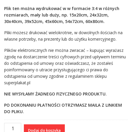
Plik ten można wydrukować w w formacie 3:4 w różnych
rozmiarach, mały lub duży, np. 15x20cm, 24x32cm,
30x40cm, 39x52cm, 45x60cm, 54x72cm, 60x80cm.
Pliki możesz drukować wielokrotnie, w dowolnych ilościach na
własne potrzeby, na prezenty lub do użytku komercyjnego.
Plików elektronicznych nie można zwracać – kupując wyrażasz
zgodę na dostarczenie treści cyfrowych przed upływem terminu
do odstąpienia od umowy oraz oświadczasz, że zostałeś
poinformowany o utracie przysługującego ci prawa do
odstąpienia od umowy zgodnie z regulaminem sklepu
superplakat.pl
NIE WYSYŁAMY ŻADNEGO FIZYCZNEGO PRODUKTU.
PO DOKONANIU PŁATNOŚCI OTRZYMASZ MAILA Z LINKIEM
DO PLIKU.
ilość
Dodaj do koszyka