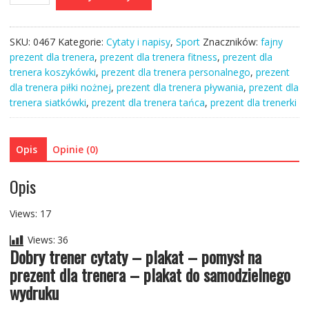
Dobry
I
trener
SKU:
0467
Kategorie:
Cytaty i napisy
,
Sport
Znaczników:
fajny
cytaty
prezent dla trenera
,
prezent dla trenera fitness
,
prezent dla
-
trenera koszykówki
,
prezent dla trenera personalnego
,
prezent
plakat
dla trenera piłki nożnej
,
prezent dla trenera pływania
,
prezent dla
pomysł
trenera siatkówki
,
prezent dla trenera tańca
,
prezent dla trenerki
na
prezent
dla
Opis
Opinie (0)
trenera
Opis
Views: 17
Views:
36
Dobry trener cytaty – plakat – pomysł na
prezent dla trenera – plakat do samodzielnego
wydruku